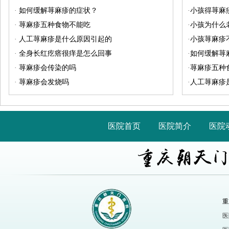
·
如何缓解荨麻疹的症状？
·
小孩得荨麻
·
荨麻疹五种食物不能吃
·
小孩为什么
·
人工荨麻疹是什么原因引起的
·
小孩荨麻疹
·
全身长红疙瘩很痒是怎么回事
·
如何缓解荨
·
荨麻疹会传染的吗
·
荨麻疹五种
·
荨麻疹会发烧吗
·
人工荨麻疹
医院首页
医院简介
医院
重
医