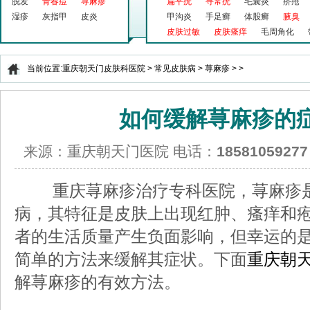
脱发
青春痘
荨麻疹
扁平疣
寻常疣
毛囊炎
疥疮
湿疹
灰指甲
皮炎
甲沟炎
手足癣
体股癣
腋臭
皮肤过敏
皮肤瘙痒
毛周角化
当前位置:
重庆朝天门皮肤科医院
>
常见皮肤病
>
荨麻疹
> >
如何缓解荨麻疹的
来源：重庆朝天门医院 电话：
18581059277
重庆荨麻疹治疗专科医院，荨麻疹是
病，其特征是皮肤上出现红肿、瘙痒和
者的生活质量产生负面影响，但幸运的
简单的方法来缓解其症状。下面
重庆朝
解荨麻疹的有效方法。