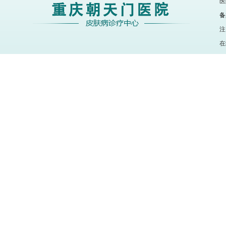
医
备
注
在