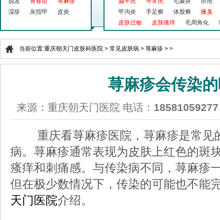
脱发
青春痘
荨麻疹
扁平疣
寻常疣
毛囊炎
疥疮
湿疹
灰指甲
皮炎
甲沟炎
手足癣
体股癣
腋臭
皮肤过敏
皮肤瘙痒
毛周角化
当前位置:
重庆朝天门皮肤科医院
>
常见皮肤病
>
荨麻疹
> >
荨麻疹会传染的
来源：重庆朝天门医院 电话：
18581059277
重庆看荨麻疹医院，荨麻疹是常见的
病。荨麻疹通常表现为皮肤上红色的斑
瘙痒和刺痛感。与传染病不同，荨麻疹
但在极少数情况下，传染的可能也不能
天门医院
介绍。