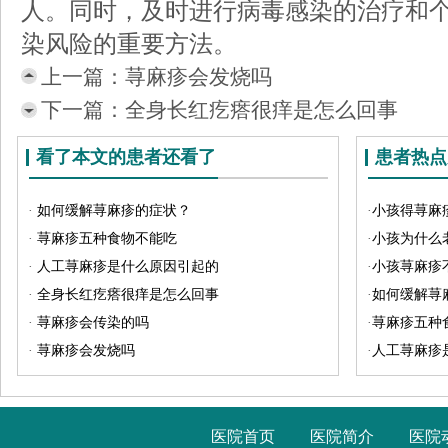
人。同时，及时进行病毒感染的治疗和
染风险的重要方法。
上一篇：
荨麻疹会发烧吗
下一篇：
全身长红疙瘩很痒是怎么回事
看了本文的患者还看了
患者热点
·
如何缓解荨麻疹的症状？
·
小孩得荨麻
·
荨麻疹五种食物不能吃
·
小孩为什么
·
人工荨麻疹是什么原因引起的
·
小孩荨麻疹
·
全身长红疙瘩很痒是怎么回事
·
如何缓解荨
·
荨麻疹会传染的吗
·
荨麻疹五种
·
荨麻疹会发烧吗
·
人工荨麻疹
医院首页
医院简介
医院