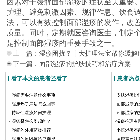
因素对于缓解面部湿疹的症状至关重要
护理、避免刺激因素、规律作息、饮食
法，可以有效控制面部湿疹的发作，改
质量。同时，定期就医咨询医生，制定
是控制面部湿疹的重要手段之一。
上一篇：
湿疹困扰？十大护理法宝帮你缓解
下一篇：
面部湿疹的护肤技巧和治疗方案
看了本文的患者还看了
患者热点
·
湿疹需要注意什么事项
·
皮肤湿疹护
·
湿疹热了痒是怎么回事
·
面部湿疹的
·
特应性湿疹如何护理
·
面部湿疹的
·
湿疹是怎么引起的？
·
湿疹护理有
·
湿疹的外用药物推荐
·
小孩湿疹不
·
湿疹的原因与治疗选择
·
湿疹需要注