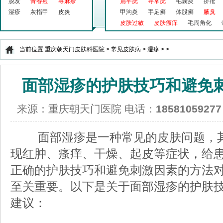
脱发
青春痘
荨麻疹
扁平疣
寻常疣
毛囊炎
疥疮
湿疹
灰指甲
皮炎
甲沟炎
手足癣
体股癣
腋臭
皮肤过敏
皮肤瘙痒
毛周角化
当前位置:
重庆朝天门皮肤科医院
>
常见皮肤病
>
湿疹
> >
面部湿疹的护肤技巧和避免
来源：重庆朝天门医院 电话：
18581059277
面部湿疹是一种常见的皮肤问题，其
现红肿、瘙痒、干燥、起皮等症状，给
正确的护肤技巧和避免刺激因素的方法
至关重要。以下是关于面部湿疹的护肤
建议：