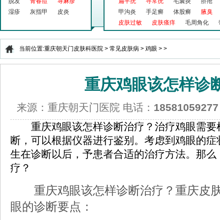
脱发
青春痘
荨麻疹
扁平疣
寻常疣
毛囊炎
疥疮
湿疹
灰指甲
皮炎
甲沟炎
手足癣
体股癣
腋臭
皮肤过敏
皮肤瘙痒
毛周角化
当前位置:
重庆朝天门皮肤科医院
>
常见皮肤病
>
鸡眼
> >
重庆鸡眼该怎样诊
来源：重庆朝天门医院 电话：
18581059277
重庆鸡眼该怎样诊断治疗？治疗鸡眼需要根
断，可以根据仪器进行鉴别。考虑到鸡眼的症
生在诊断以后，予患者合适的治疗方法。那么
疗？
重庆鸡眼该怎样诊断治疗？重庆皮肤
眼的诊断要点：