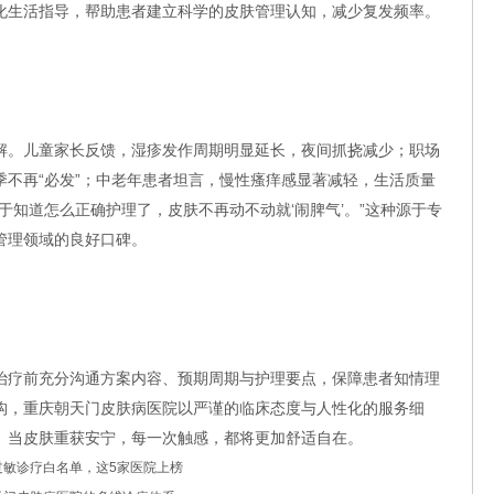
化生活指导，帮助患者建立科学的皮肤管理认知，减少复发频率。
解。儿童家长反馈，湿疹发作周期明显延长，夜间抓挠减少；职场
季不再“必发”；中老年患者坦言，慢性瘙痒感显著减轻，生活质量
于知道怎么正确护理了，皮肤不再动不动就‘闹脾气’。”这种源于专
管理领域的良好口碑。
治疗前充分沟通方案内容、预期周期与护理要点，保障患者知情理
构，重庆朝天门皮肤病医院以严谨的临床态度与人性化的服务细
。当皮肤重获安宁，每一次触感，都将更加舒适自在。
过敏诊疗白名单，这5家医院上榜