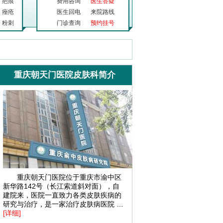
疤痕
费用咨询
医生答疑
痤疮
医生回电
来院路线
粉刺
门诊查询
预约挂号
重庆朝天门医院皮肤科简介
重庆朝天门医院位于重庆市渝中区
新华路142号（长江索道斜对面），自
建院来，医院一直致力各类皮肤疾病的
研究与治疗，是一家治疗皮肤病医院 …
[详细]