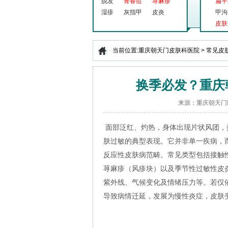
脱发
青春痘
荨麻疹
扁平
湿疹
灰指甲
皮炎
甲沟
皮肤
当前位置:
重庆朝天门皮肤科医院
>
常见皮
换季必发？重庆
来源：重庆朝天门
面部泛红、灼热，身体出现片状风团，
肤过敏的典型表现。它并非单一疾病，
反应性皮肤病范畴。常见类型包括接触
荨麻疹（风疹块）以及季节性过敏性皮
紫外线、气候变化及情绪压力等。若仅
导致病情迁延，发展为慢性炎症，皮肤变