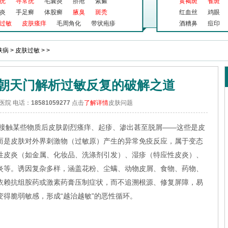
疣
寻常疣
毛囊炎
疥疮
紫癜
黄褐斑
雀斑
炎
手足癣
体股癣
腋臭
斑秃
红血丝
鸡眼
过敏
皮肤瘙痒
毛周角化
带状疱疹
酒糟鼻
痘印
肤病
>
皮肤过敏
> >
朝天门解析过敏反复的破解之道
医院 电话：
18581059277
点击
了解详情
皮肤问题
接触某些物质后皮肤剧烈瘙痒、起疹、渗出甚至脱屑——这些是皮
而是皮肤对外界刺激物（过敏原）产生的异常免疫反应，属于变态
性皮炎（如金属、化妆品、洗涤剂引发）、湿疹（特应性皮炎）、
炎等。诱因复杂多样，涵盖花粉、尘螨、动物皮屑、食物、药物、
依赖抗组胺药或激素药膏压制症状，而不追溯根源、修复屏障，易
得脆弱敏感，形成“越治越敏”的恶性循环。