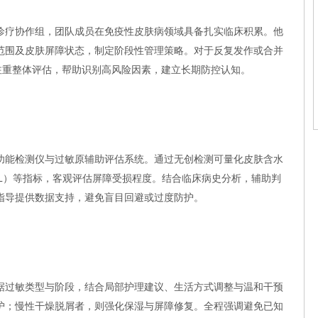
诊疗协作组，团队成员在免疫性皮肤病领域具备扎实临床积累。他
范围及皮肤屏障状态，制定阶段性管理策略。对于反复发作或合并
注重整体评估，帮助识别高风险因素，建立长期防控认知。
功能检测仪与过敏原辅助评估系统。通过无创检测可量化皮肤含水
WL）等指标，客观评估屏障受损程度。结合临床病史分析，辅助判
指导提供数据支持，避免盲目回避或过度防护。
据过敏类型与阶段，结合局部护理建议、生活方式调整与温和干预
护；慢性干燥脱屑者，则强化保湿与屏障修复。全程强调避免已知