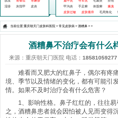
脱发
青春痘
荨麻疹
扁平疣
寻常疣
毛囊炎
疥疮
湿疹
灰指甲
皮炎
甲沟炎
手足癣
体股癣
腋臭
皮肤过敏
皮肤瘙痒
毛周角化
当前位置:
重庆朝天门皮肤科医院
>
常见皮肤病
>
酒糟鼻
> >
酒糟鼻不治疗会有什么
来源：重庆朝天门医院 电话：
18581059277
难看而又肥大的红鼻子，偶尔有疼痛
境、季节以及情绪的变化，都有可能引
情。如果不及时治疗会有什么危害？
1、影响性格。鼻子红红的，往往易
之，酒糟鼻患者就会因怕被人见而变得