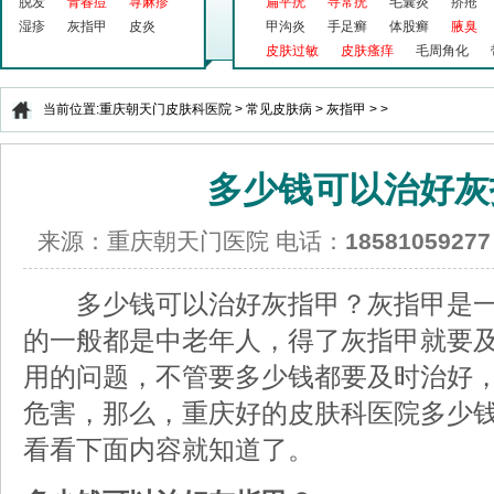
脱发
青春痘
荨麻疹
扁平疣
寻常疣
毛囊炎
疥疮
湿疹
灰指甲
皮炎
甲沟炎
手足癣
体股癣
腋臭
皮肤过敏
皮肤瘙痒
毛周角化
当前位置:
重庆朝天门皮肤科医院
>
常见皮肤病
>
灰指甲
> >
多少钱可以治好灰
来源：重庆朝天门医院 电话：
18581059277
多少钱可以治好灰指甲？灰指甲是一
的一般都是中老年人，得了灰指甲就要
用的问题，不管要多少钱都要及时治好
危害，那么，重庆好的皮肤科医院多少
看看下面内容就知道了。