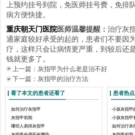
上预约挂号到院，免医师挂号费，免排
病方便快捷。
重庆朝天门医院
医师温馨提醒：
治疗灰
通家庭较好承受的起的，患者们不要因
疗，这样只会让病情更严重，到较后还
钱就更多了。
上一篇：
灰指甲为什么老是治不好
下一篇：
灰指甲的治疗方法
看了本文的患者还看了
患者热点
·
如何治疗灰指甲
·
小孩灰指甲
·
灰指甲初期
·
小孩灰指甲
·
哪些人易得灰指甲
·
如何治疗灰
·
灰指甲外用药有哪些
·
灰指甲初期