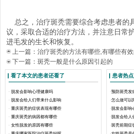
总之，治疗斑秃需要综合考虑患者的
议，采取合适的治疗方法，并注意日常
进毛发的生长和恢复。
上一篇：
治疗斑秃的方法有哪些,有哪些有
下一篇：
斑秃一般是什么原因引起的
看了本文的患者还看了
患者热点
·
脱发会影响心理健康吗
·
预防斑秃发
·
脱发会给人们带来什么影响
·
怎么做可以
·
重庆斑秃的症状表现有哪些
·
脱发会影响
·
重庆斑秃的病因都有哪些
·
脱发会给人
·
女性脱发的原因有哪些
·
斑秃前期症
·
重庆哪家医院治疗斑秃好呢
·
女性斑秃是