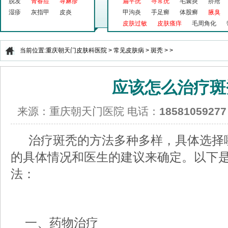
脱发
青春痘
荨麻疹
扁平疣
寻常疣
毛囊炎
疥疮
湿疹
灰指甲
皮炎
甲沟炎
手足癣
体股癣
腋臭
皮肤过敏
皮肤瘙痒
毛周角化
当前位置:
重庆朝天门皮肤科医院
>
常见皮肤病
>
斑秃
> >
应该怎么治疗斑
来源：重庆朝天门医院 电话：
18581059277
治疗斑秃的方法多种多样，具体选择
的具体情况和医生的建议来确定。以下
法：
一、药物治疗